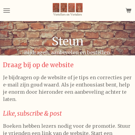
Ga
direct
naar
de
hoofdinhoud
Steun
Bijdragen, aanbevelen en bestellen.
Draag bij op de website
Je bijdragen op de website of je tips en correcties per
e-mail zijn goud waard. Als je enthousiast bent, help
je enorm door hieronder een aanbeveling achter te
laten.
Like, subscribe & post
Boeken hebben lezers nodig voor de promotie. Stuur
je vrienden een link van de website. Start een