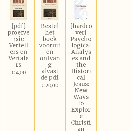
[pdf]
Bestel
[hardco
proefve
het
ver]
rsie
boek
Psycho
Vertell
vooruit
logical
ers en
en
Analys
Vertale
ontvan
es and
rs
g
the
alvast
Histori
€ 4,00
de pdf.
cal
Jesus:
€ 20,00
New
Ways
to
Explor
e
Christi
an