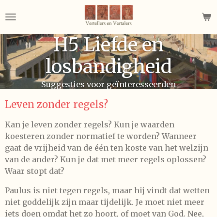
Ga
direct
naar
H5 Liefde en
de
hoofdinhoud
losbandigheid
Suggesties voor geïnteresseerden
Leven zonder regels?
Kan je leven zonder regels? Kun je waarden
koesteren zonder normatief te worden? Wanneer
gaat de vrijheid van de één ten koste van het welzijn
van de ander? Kun je dat met meer regels oplossen?
Waar stopt dat?
Paulus is niet tegen regels, maar hij vindt dat wetten
niet goddelijk zijn maar tijdelijk. Je moet niet meer
iets doen omdat het zo hoort, of moet van God. Nee,