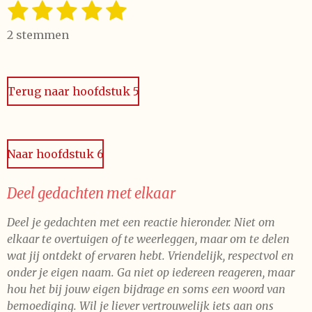
1
2
3
4
5
S
R
t
a
s
s
s
s
s
e
2 stemmen
t
t
t
t
t
t
m
i
m
e
e
e
e
e
n
e
n
Terug naar hoofdstuk 5
g
r
r
r
r
r
:
r
r
r
r
5
e
e
e
e
s
Naar hoofdstuk 6
t
n
n
n
n
e
r
Deel gedachten met elkaar
r
Deel je gedachten met een reactie hieronder. Niet om
e
elkaar te overtuigen of te weerleggen, maar om te delen
n
wat jij ontdekt of ervaren hebt. Vriendelijk, respectvol en
onder je eigen naam. Ga niet op iedereen reageren, maar
hou het bij jouw eigen bijdrage en soms een woord van
bemoediging. Wil je liever vertrouwelijk iets aan ons