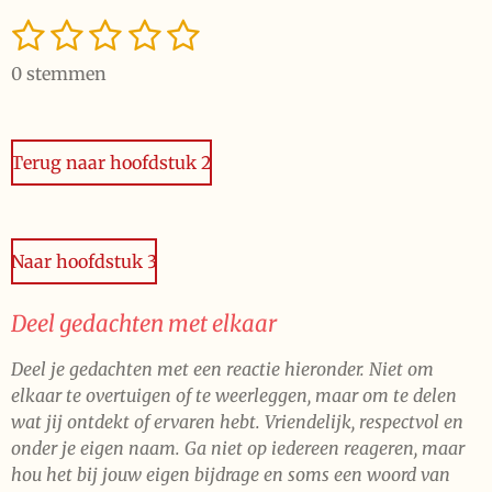
1
2
3
4
5
S
R
t
a
s
s
s
s
s
e
0 stemmen
t
t
t
t
t
t
m
i
m
e
e
e
e
e
n
e
n
Terug naar hoofdstuk 2
g
r
r
r
r
r
:
r
r
r
r
0
e
e
e
e
s
Naar hoofdstuk 3
t
n
n
n
n
e
r
Deel gedachten met elkaar
r
Deel je gedachten met een reactie hieronder. Niet om
e
elkaar te overtuigen of te weerleggen, maar om te delen
n
wat jij ontdekt of ervaren hebt. Vriendelijk, respectvol en
onder je eigen naam. Ga niet op iedereen reageren, maar
hou het bij jouw eigen bijdrage en soms een woord van