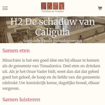
Ga
direct
naar
H2 De schaduw van
de
hoofdinhoud
Caligula
Suggesties voor geloofsgroepen
Samen eten
Misschien is het een goed idee om bij elkaar te komen
als de gemeente van Tessalonica. Deel eten en drinken
uit. Als je het Onze Vader bidt, weet dan dat dat gebed
goed het geloof, de hoop en de liefde van die gemeente
uitdrukt: Uw koninkrijk kome, dagelijks brood, elkaar
vergeven.
Samen luisteren