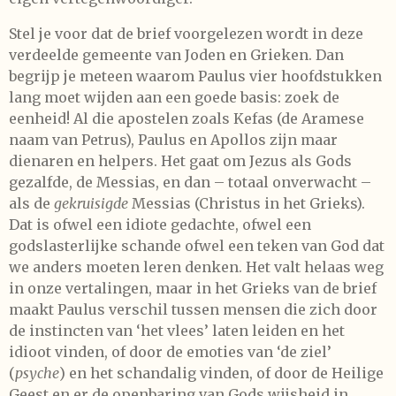
Stel je voor dat de brief voorgelezen wordt in deze
verdeelde gemeente van Joden en Grieken. Dan
begrijp je meteen waarom Paulus vier hoofdstukken
lang moet wijden aan een goede basis: zoek de
eenheid! Al die apostelen zoals Kefas (de Aramese
naam van Petrus), Paulus en Apollos zijn maar
dienaren en helpers. Het gaat om Jezus als Gods
gezalfde, de Messias, en dan – totaal onverwacht –
als de
gekruisigde
Messias (Christus in het Grieks).
Dat is ofwel een idiote gedachte, ofwel een
godslasterlijke schande ofwel een teken van God dat
we anders moeten leren denken. Het valt helaas weg
in onze vertalingen, maar in het Grieks van de brief
maakt Paulus verschil tussen mensen die zich door
de instincten van ‘het vlees’ laten leiden en het
idioot vinden, of door de emoties van ‘de ziel’
(
psyche
) en het schandalig vinden, of door de Heilige
Geest en er de openbaring van Gods wijsheid in