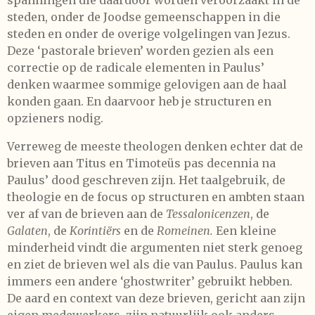
steden, onder de Joodse gemeenschappen in die
steden en onder de overige volgelingen van Jezus.
Deze ‘pastorale brieven’ worden gezien als een
correctie op de radicale elementen in Paulus’
denken waarmee sommige gelovigen aan de haal
konden gaan. En daarvoor heb je structuren en
opzieners nodig.
Verreweg de meeste theologen denken echter dat de
brieven aan Titus en Timoteüs pas decennia na
Paulus’ dood geschreven zijn. Het taalgebruik, de
theologie en de focus op structuren en ambten staan
ver af van de brieven aan de
Tessalonicenzen
, de
Galaten
, de
Korintiërs
en de
Romeinen.
Een kleine
minderheid vindt die argumenten niet sterk genoeg
en ziet de brieven wel als die van Paulus. Paulus kan
immers een andere ‘ghostwriter’ gebruikt hebben.
De aard en context van deze brieven, gericht aan zijn
eigen medewerkers, zijn natuurlijk ook anders.