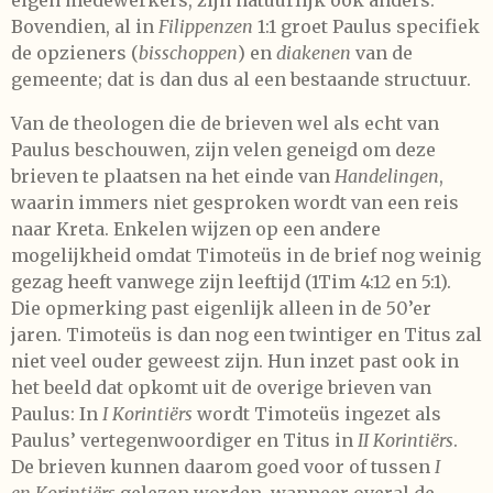
Bovendien, al in
Filippenzen
1:1 groet Paulus specifiek
de opzieners (
bisschoppen
) en
diakenen
van de
gemeente; dat is dan dus al een bestaande structuur.
Van de theologen die de brieven wel als echt van
Paulus beschouwen, zijn velen geneigd om deze
brieven te plaatsen na het einde van
Handelingen
,
waarin immers niet gesproken wordt van een reis
naar Kreta. Enkelen wijzen op een andere
mogelijkheid omdat Timoteüs in de brief nog weinig
gezag heeft vanwege zijn leeftijd (1Tim 4:12 en 5:1).
Die opmerking past eigenlijk alleen in de 50’er
jaren. Timoteüs is dan nog een twintiger en Titus zal
niet veel ouder geweest zijn. Hun inzet past ook in
het beeld dat opkomt uit de overige brieven van
Paulus: In
I Korintiërs
wordt Timoteüs ingezet als
Paulus’ vertegenwoordiger en Titus in
II Korintiërs
.
De brieven kunnen daarom goed voor of tussen
I
en
Korintiërs
gelezen worden, wanneer overal de