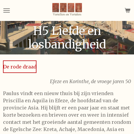
Ga
direct
naar
H5 Liefde en
de
hoofdinhoud
losbandigheid
De rode draad
Efeze en Korinthe, de vroege jaren 50
Paulus vindt een nieuw thuis bij zijn vrienden
Priscilla en Aquila in Efeze, de hoofdstad van de
provincie Asia. Hij blijft er een paar jaar en staat met
korte bezoeken en brieven over en weer in intensief
contact met het groeiende aantal gemeenten rondom
de Egeïsche Zee: Kreta, Achaje, Macedonia, Asia en