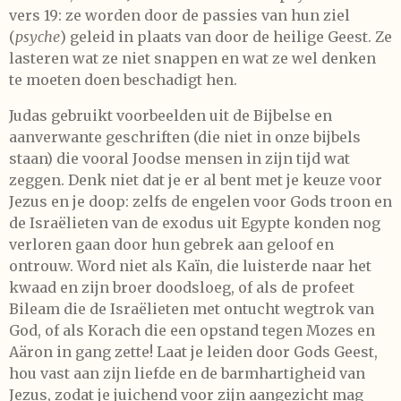
vers 19: ze worden door de passies van hun ziel
(
psyche
) geleid in plaats van door de heilige Geest. Ze
lasteren wat ze niet snappen en wat ze wel denken
te moeten doen beschadigt hen.
Judas gebruikt voorbeelden uit de Bijbelse en
aanverwante geschriften (die niet in onze bijbels
staan) die vooral Joodse mensen in zijn tijd wat
zeggen. Denk niet dat je er al bent met je keuze voor
Jezus en je doop: zelfs de engelen voor Gods troon en
de Israëlieten van de exodus uit Egypte konden nog
verloren gaan door hun gebrek aan geloof en
ontrouw. Word niet als Kaïn, die luisterde naar het
kwaad en zijn broer doodsloeg, of als de profeet
Bileam die de Israëlieten met ontucht wegtrok van
God, of als Korach die een opstand tegen Mozes en
Aäron in gang zette! Laat je leiden door Gods Geest,
hou vast aan zijn liefde en de barmhartigheid van
Jezus, zodat je juichend voor zijn aangezicht mag