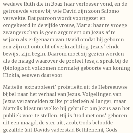
weduwe Ruth die in Boaz haar verlosser vond, en de
getrouwde vrouw bij wie David zijn zoon Salomo
verwekte. Dat patroon wordt voortgezet en
omgekeerd in de vijfde vrouw, Maria: haar te vroege
zwangerschap is geen argument om Jezus af te
wijzen als erfgenaam van David omdat hij geboren
zou zijn uit ontucht of verkrachting. Jezus' einde
bewijst zijn begin. Daarom moet zij gezien worden
als de maagd waarover de profeet Jesaja sprak bij de
(biologisch volkomen normale) geboorte van koning
Hizkia, eeuwen daarvoor.
Matteüs ‘extrapoleert’ profetieën uit de Hebreeuwse
bijbel naar het verhaal van Jezus. Volgelingen van
Jezus verzamelden zulke profetieën al langer, maar
Matteüs kiest nu welke hij gebruikt om Jezus aan het
publiek voor te stellen. Hij is ‘God met ons’ geboren
uit een maagd, de ster uit Jacob, Gods beloofde
gezalfde (uit Davids vaderstad Bethlehem), Gods