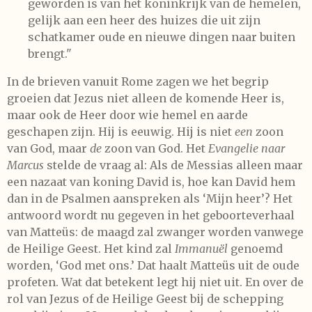
geworden is van het koninkrijk van de hemelen,
gelijk aan een heer des huizes die uit zijn
schatkamer oude en nieuwe dingen naar buiten
brengt."
In de brieven vanuit Rome zagen we het begrip
groeien dat Jezus niet alleen de komende Heer is,
maar ook de Heer door wie hemel en aarde
geschapen zijn. Hij is eeuwig. Hij is niet
een
zoon
van God, maar
de
zoon van God. Het
Evangelie naar
Marcus
stelde de vraag al: Als de Messias alleen maar
een nazaat van koning David is, hoe kan David hem
dan in de Psalmen aanspreken als ‘Mijn heer’? Het
antwoord wordt nu gegeven in het geboorteverhaal
van Matteüs: de maagd zal zwanger worden vanwege
de Heilige Geest. Het kind zal
Immanuël
genoemd
worden, ‘God met ons.’ Dat haalt Matteüs uit de oude
profeten. Wat dat betekent legt hij niet uit. En over de
rol van Jezus of de Heilige Geest bij de schepping