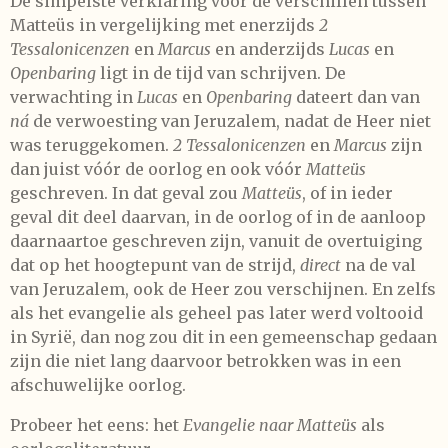
De simpelste verklaring voor de verschillen tussen
Matteüs in vergelijking met enerzijds
2
Tessalonicenzen
en
Marcus
en anderzijds
Lucas
en
Openbaring
ligt in de tijd van schrijven. De
verwachting in
Lucas
en
Openbaring
dateert dan van
ná
de verwoesting van Jeruzalem, nadat de Heer niet
was teruggekomen.
2 Tessalonicenzen
en
Marcus
zijn
dan juist vóór de oorlog en ook vóór
Matteüs
geschreven. In dat geval zou
Matteüs
, of in ieder
geval dit deel daarvan, in de oorlog of in de aanloop
daarnaartoe geschreven zijn, vanuit de overtuiging
dat op het hoogtepunt van de strijd,
direct
na de val
van Jeruzalem, ook de Heer zou verschijnen. En zelfs
als het evangelie als geheel pas later werd voltooid
in Syrië, dan nog zou dit in een gemeenschap gedaan
zijn die niet lang daarvoor betrokken was in een
afschuwelijke oorlog.
Probeer het eens: het
Evangelie naar Matteüs
als