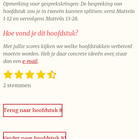
Opmerking voor gesprekskringen: De bespreking van
hoofdstuk zou je in tweeën kunnen splitsen: eerst Matteüs
1-12 en vervolgens Matteüs 13-28.
Hoe vond je dit hoofdstuk?
Met jullie scores kijken we welke hoofdstukken verbeterd
moeten worden. Heb je daar concrete ideeën over, stuur
dan een
e-mail
.
1
2
3
4
5
S
R
t
a
s
s
s
s
s
e
2 stemmen
t
t
t
t
t
t
m
i
m
e
e
e
e
e
n
e
n
Terug naar hoofdstuk 8
g
r
r
r
r
r
:
r
r
r
r
4
e
e
e
e
.
Verder naar hoofdstuk 10