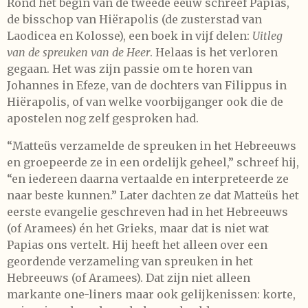
Rond het begin van de tweede eeuw schreef Papias,
de bisschop van Hiërapolis (de zusterstad van
Laodicea en Kolosse), een boek in vijf delen:
Uitleg
van de spreuken van de Heer
. Helaas is het verloren
gegaan. Het was zijn passie om te horen van
Johannes in Efeze, van de dochters van Filippus in
Hiërapolis, of van welke voorbijganger ook die de
apostelen nog zelf gesproken had.
“Matteüs verzamelde de spreuken in het Hebreeuws
en groepeerde ze in een ordelijk geheel,” schreef hij,
“en iedereen daarna vertaalde en interpreteerde ze
naar beste kunnen.” Later dachten ze dat Matteüs het
eerste evangelie geschreven had in het Hebreeuws
(of Aramees) én het Grieks, maar dat is niet wat
Papias ons vertelt. Hij heeft het alleen over een
geordende verzameling van spreuken in het
Hebreeuws (of Aramees). Dat zijn niet alleen
markante one-liners maar ook gelijkenissen: korte,