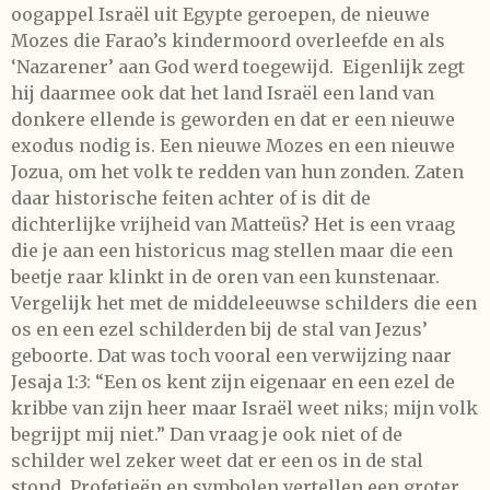
oogappel Israël uit Egypte geroepen, de nieuwe
Mozes die Farao’s kindermoord overleefde en als
‘Nazarener’ aan God werd toegewijd. Eigenlijk zegt
hij daarmee ook dat het land Israël een land van
donkere ellende is geworden en dat er een nieuwe
exodus nodig is. Een nieuwe Mozes en een nieuwe
Jozua, om het volk te redden van hun zonden. Zaten
daar historische feiten achter of is dit de
dichterlijke vrijheid van Matteüs? Het is een vraag
die je aan een historicus mag stellen maar die een
beetje raar klinkt in de oren van een kunstenaar.
Vergelijk het met de middeleeuwse schilders die een
os en een ezel schilderden bij de stal van Jezus’
geboorte. Dat was toch vooral een verwijzing naar
Jesaja 1:3: “Een os kent zijn eigenaar en een ezel de
kribbe van zijn heer maar Israël weet niks; mijn volk
begrijpt mij niet.” Dan vraag je ook niet of de
schilder wel zeker weet dat er een os in de stal
stond. Profetieën en symbolen vertellen een groter