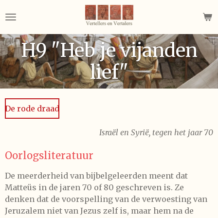
Ga
direct
naar
H9 "Heb je vijanden
de
hoofdinhoud
lief"
De rode draad
Israël en Syrië, tegen het jaar 70
Oorlogsliteratuur
De meerderheid van bijbelgeleerden meent dat
Matteüs in de jaren 70 of 80 geschreven is. Ze
denken dat de voorspelling van de verwoesting van
Jeruzalem niet van Jezus zelf is, maar hem na de