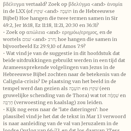
βδέλυγμα vertaald? Zoek op βδελύγμα <and> ἀνομία
in de LXX (of שִּׁקּ֥וּץ <and> תּוֹעֵבָה in de Hebreeuwse
Bijbel) Hoe hangen die twee termen samen in Sir
49:2, Jer 16:18, Ez 11:18, 11:21, 20:30 en 36:31?
• Zoek op απώλεια <and> ερημόω/ερημος, en de
wortels שׁמם <and> חרב; hoe hangen die samen in
bijvoorbeeld Ez 29:9,10 of Amos 7:9?
• Wat vind je van de suggestie in dit hoofdstuk dat
beide uitdrukkingen gebruikt werden in een tijd dat
Arameessprekende volgelingen van Jezus in de
Hebreeuwse Bijbel zochten naar de betekenis van de
Caligula-crisis? De plaatsing van het beeld in de
tempel werd dan gezien als תּוֹעֵבָה en שִּׁקּ֥וּץ (een
gruwelijke schending van de Thora) wat tot שְׁמָמָ֔ה en
חָרְבָּֽה (verwoesting en kaalslag) zou leiden.
• Kijk nog eens naar de ‘late dateringen’: hoe
plausibel vind je het dat de tekst in Mar 13 verwoord
is naar aanleiding van de val van Jeruzalem in de
Joodse Oorlog van 66-73, en dat los daarvan 2Tess