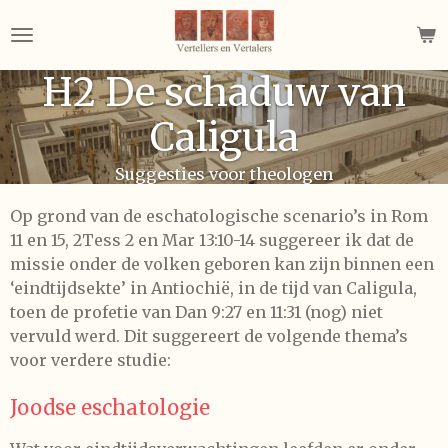
Ga
direct
naar
H2 De schaduw van
de
hoofdinhoud
Caligula
Suggesties voor theologen
Op grond van de eschatologische scenario’s in Rom
11 en 15, 2Tess 2 en Mar 13:10-14 suggereer ik dat de
missie onder de volken geboren kan zijn binnen een
‘eindtijdsekte’ in Antiochië, in de tijd van Caligula,
toen de profetie van Dan 9:27 en 11:31 (nog) niet
vervuld werd. Dit suggereert de volgende thema’s
voor verdere studie:
Joodse eschatologie