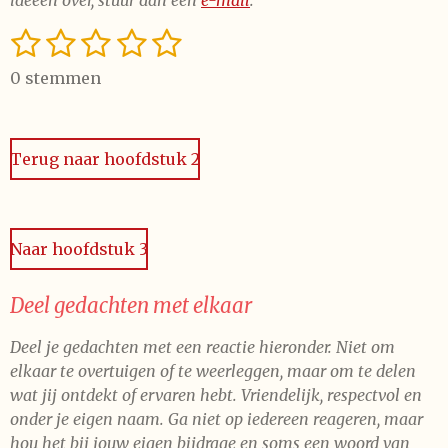
ideeën over, stuur dan een
e-mail
.
1
2
3
4
5
S
R
t
a
s
s
s
s
s
e
0 stemmen
t
t
t
t
t
t
m
i
m
e
e
e
e
e
n
e
n
Terug naar hoofdstuk 2
g
r
r
r
r
r
:
r
r
r
r
0
e
e
e
e
s
Naar hoofdstuk 3
t
n
n
n
n
e
r
Deel gedachten met elkaar
r
Deel je gedachten met een reactie hieronder. Niet om
e
elkaar te overtuigen of te weerleggen, maar om te delen
n
wat jij ontdekt of ervaren hebt. Vriendelijk, respectvol en
onder je eigen naam. Ga niet op iedereen reageren, maar
hou het bij jouw eigen bijdrage en soms een woord van