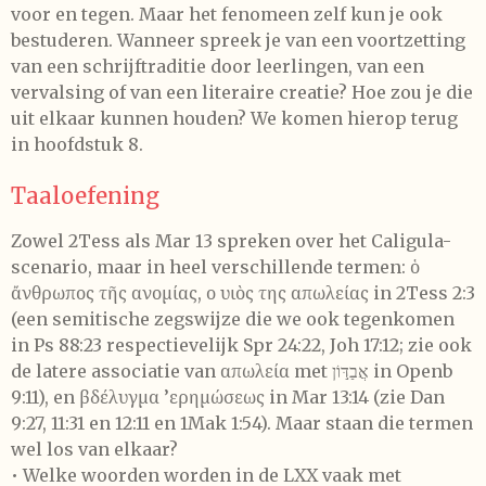
voor en tegen. Maar het fenomeen zelf kun je ook
bestuderen. Wanneer spreek je van een voortzetting
van een schrijftraditie door leerlingen, van een
vervalsing of van een literaire creatie? Hoe zou je die
uit elkaar kunnen houden? We komen hierop terug
in hoofdstuk 8.
Taaloefening
Zowel 2Tess als Mar 13 spreken over het Caligula-
scenario, maar in heel verschillende termen: ὁ
ἄνθρωπος τῆς ανομίας, ο υιὸς της απωλείας in 2Tess 2:3
(een semitische zegswijze die we ook tegenkomen
in Ps 88:23 respectievelijk Spr 24:22, Joh 17:12; zie ook
de latere associatie van απωλεία met אֲבַדּ֣וֹן in Openb
9:11), en βδέλυγμα ’ερημώσεως in Mar 13:14 (zie Dan
9:27, 11:31 en 12:11 en 1Mak 1:54). Maar staan die termen
wel los van elkaar?
• Welke woorden worden in de LXX vaak met