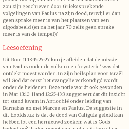
zou zijn geschreven door Griekssprekende
volgelingen van Paulus na zijn dood, terwijl er dan
geen sprake meer is van het plaatsen van een
afgodsbeeld (en na het jaar 70 zelfs geen sprake
meer is van de tempel)?
Leesoefening
Uit Rom 11:13-15,25-27 kun je afleiden dat de missie
van Paulus onder de volken een ‘mysterie’ was dat
ontdekt moest worden. In zijn heilsplan voor Israël
wil God dat eerst het evangelie verkondigd wordt
onder de heidenen. Deze notie wordt ook gevonden
in Mar 13:10. Hand 12:25-13:3 suggereert dat dit inzicht
tot stand kwam in Antiochië onder leiding van
Barnabas en met Marcus en Paulus. De suggestie in
dit hoofdstuk is dat de dood van Caligula geleid kan
hebben tot een hernieuwd zoeken: wat is Gods
bedoeling? Paulus noemt een aantal citaten uit de