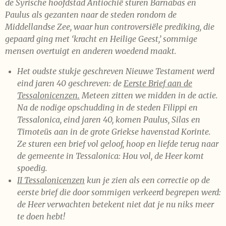
de Syrische hoofdstad Antiochië sturen Barnabas en
Paulus als gezanten naar de steden rondom de
Middellandse Zee, waar hun controversiële prediking, die
gepaard ging met ‘kracht en Heilige Geest,’ sommige
mensen overtuigt en anderen woedend maakt.
Het oudste stukje geschreven Nieuwe Testament werd
eind jaren 40 geschreven: de
Eerste Brief aan de
Tessalonicenzen.
Meteen zitten we midden in de actie.
Na de nodige opschudding in de steden Filippi en
Tessalonica, eind jaren 40, komen Paulus, Silas en
Timoteüs aan in de grote Griekse havenstad Korinte.
Ze sturen een brief vol geloof, hoop en liefde terug naar
de gemeente in Tessalonica: Hou vol, de Heer komt
spoedig.
II Tessalonicenzen
kun je zien als een correctie op de
eerste brief die door sommigen verkeerd begrepen werd:
de Heer verwachten betekent niet dat je nu niks meer
te doen hebt!