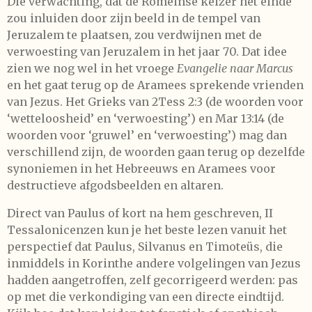
Die verwachting, dat de Romeinse keizer het einde
zou inluiden door zijn beeld in de tempel van
Jeruzalem te plaatsen, zou verdwijnen met de
verwoesting van Jeruzalem in het jaar 70. Dat idee
zien we nog wel in het vroege
Evangelie naar Marcus
en het gaat terug op de Aramees sprekende vrienden
van Jezus. Het Grieks van 2Tess 2:3 (de woorden voor
‘wetteloosheid’ en ‘verwoesting’) en Mar 13:14 (de
woorden voor ‘gruwel’ en ‘verwoesting’) mag dan
verschillend zijn, de woorden gaan terug op dezelfde
synoniemen in het Hebreeuws en Aramees voor
destructieve afgodsbeelden en altaren.
Direct van Paulus of kort na hem geschreven, II
Tessalonicenzen kun je het beste lezen vanuit het
perspectief dat Paulus, Silvanus en Timoteüs, die
inmiddels in Korinthe andere volgelingen van Jezus
hadden aangetroffen, zelf gecorrigeerd werden: pas
op met die verkondiging van een directe eindtijd.