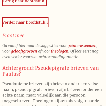
n
Terug naar hoofdstuk 1
g
r
r
r
r
r
:
r
r
r
r
4
e
e
e
e
.
Verder naar hoofdstuk 3
5
n
n
n
n
8
3
Praat mee
3
Ga vanaf hier naar de suggesties voor
geïnteresseerden
,
3
voor
geloofsgroepen
of voor
theologen
. Of lees eerst nog
3
even verder voor wat achtergrondinformatie.
3
3
Achtergrond: Pseudepigrafe brieven van
3
Paulus?
3
3
Pseudonieme brieven zijn brieven onder een valse
3
naam; pseudepigrafe brieven zijn brieven onder een
3
echte naam, maar valselijk aan die persoon
s
toegeschreven. Theologen kijken als volgt naar de
t