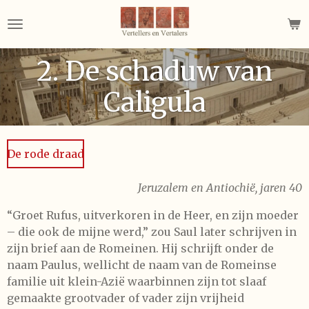
Ga
direct
naar
2. De schaduw van
de
hoofdinhoud
Caligula
De rode draad
Jeruzalem en Antiochië, jaren 40
“Groet Rufus, uitverkoren in de Heer, en zijn moeder
– die ook de mijne werd,” zou Saul later schrijven in
zijn brief aan de Romeinen. Hij schrijft onder de
naam Paulus, wellicht de naam van de Romeinse
familie uit klein-Azië waarbinnen zijn tot slaaf
gemaakte grootvader of vader zijn vrijheid