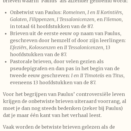
brieven waarin ‘Paulus’ als afzender genoemd wordt:
e
r
Onbetwist van Paulus:
Romeinen
,
I en II Korintiërs
,
r
Galaten
,
Filippenzen
,
I Tessalonicenzen
, en
Filemon
,
e
in totaal 61 hoofdstukken van de 87.
n
Brieven uit de eerste eeuw op naam van Paulus,
geschreven door hemzelf of door zijn leerlingen:
Efeziërs
,
Kolossenzen
en
II Tessalonicenzen
, 13
hoofdstukken van de 87.
Pastorale brieven, door velen gezien als
pseudepigrafen en dan pas in het begin van de
tweede eeuw geschreven:
I en II Timoteüs
en
Titus
,
eveneens 13 hoofdstukken van de 87.
Voor het begrijpen van Paulus’ controversiële leven
krijgen de onbetwiste brieven uiteraard voorrang, al
moet je dan nog steeds bedenken (zeker bij Paulus)
dat je maar één kant van het verhaal leest.
Vaak worden de betwiste brieven gelezen als de