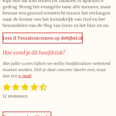
Kijk hoe dat kan leiden tot fanatiek of apathisch
gedrag. Breng het evangelie naar alle mensen, maar
bewaar een gezond evenwicht tussen het verlangen
naar de komst van het koninkrijk van God en het
bewandelen van de Weg van Jezus in het hier en nu.
Lees II Tessalonicenzen op debijbel.nl
Hoe vond je dit hoofdstuk?
Met jullie scores kijken we welke hoofdstukken verbeterd
moeten worden. Heb je daar concrete ideeën over, stuur
dan een
e-mail
.
1
2
3
4
5
S
R
t
a
s
s
s
s
s
e
12 stemmen
t
t
t
t
t
t
m
i
m
e
e
e
e
e
n
e