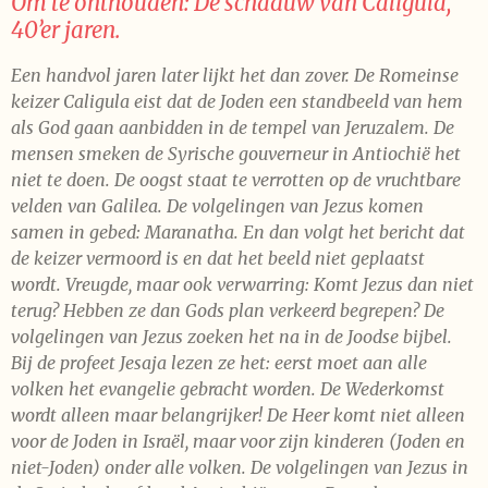
Om te onthouden: De schaduw van Caligula,
40’er jaren.
Een handvol jaren later lijkt het dan zover. De Romeinse
keizer Caligula eist dat de Joden een standbeeld van hem
als God gaan aanbidden in de tempel van Jeruzalem. De
mensen smeken de Syrische gouverneur in Antiochië het
niet te doen. De oogst staat te verrotten op de vruchtbare
velden van Galilea. De volgelingen van Jezus komen
samen in gebed: Maranatha. En dan volgt het bericht dat
de keizer vermoord is en dat het beeld niet geplaatst
wordt. Vreugde, maar ook verwarring: Komt Jezus dan niet
terug? Hebben ze dan Gods plan verkeerd begrepen? De
volgelingen van Jezus zoeken het na in de Joodse bijbel.
Bij de profeet Jesaja lezen ze het: eerst moet aan alle
volken het evangelie gebracht worden. De Wederkomst
wordt alleen maar belangrijker! De Heer komt niet alleen
voor de Joden in Israël, maar voor zijn kinderen (Joden en
niet-Joden) onder alle volken. De volgelingen van Jezus in