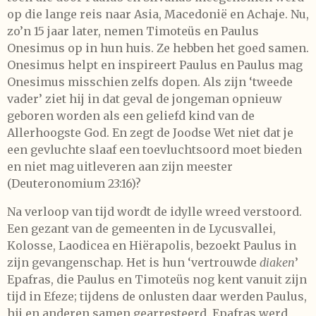
op die lange reis naar Asia, Macedonië en Achaje. Nu,
zo’n 15 jaar later, nemen Timoteüs en Paulus
Onesimus op in hun huis. Ze hebben het goed samen.
Onesimus helpt en inspireert Paulus en Paulus mag
Onesimus misschien zelfs dopen. Als zijn ‘tweede
vader’ ziet hij in dat geval de jongeman opnieuw
geboren worden als een geliefd kind van de
Allerhoogste God. En zegt de Joodse Wet niet dat je
een gevluchte slaaf een toevluchtsoord moet bieden
en niet mag uitleveren aan zijn meester
(Deuteronomium 23:16)?
Na verloop van tijd wordt de idylle wreed verstoord.
Een gezant van de gemeenten in de Lycusvallei,
Kolosse, Laodicea en Hiërapolis, bezoekt Paulus in
zijn gevangenschap. Het is hun ‘vertrouwde
diaken
’
Epafras, die Paulus en Timoteüs nog kent vanuit zijn
tijd in Efeze; tijdens de onlusten daar werden Paulus,
hij en anderen samen gearresteerd. Epafras werd