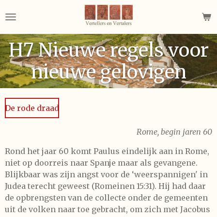
Ga
direct
naar
H7 Nieuwe regels voor
de
hoofdinhoud
nieuwe gelovigen
De rode draad
Rome, begin jaren 60
Rond het jaar 60 komt Paulus eindelijk aan in Rome,
niet op doorreis naar Spanje maar als gevangene.
Blijkbaar was zijn angst voor de ‘weerspannigen' in
Judea terecht geweest (Romeinen 15:31). Hij had daar
de opbrengsten van de collecte onder de gemeenten
uit de volken naar toe gebracht, om zich met Jacobus