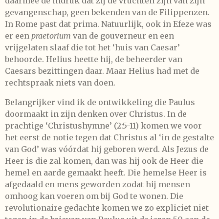
daarmee de indruk dat zij de vruchten zijn van zijn
gevangenschap, geen bekenden van de Filippenzen.
In Rome past dat prima. Natuurlijk, ook in Efeze was
er een
praetorium
van de gouverneur en een
vrijgelaten slaaf die tot het ‘huis van Caesar’
behoorde. Helius heette hij, de beheerder van
Caesars bezittingen daar. Maar Helius had met de
rechtspraak niets van doen.
Belangrijker vind ik de ontwikkeling die Paulus
doormaakt in zijn denken over Christus. In de
prachtige ‘Christushymne’ (2:5-11) komen we voor
het eerst de notie tegen dat Christus al ‘in de gestalte
van God’ was vóórdat hij geboren werd. Als Jezus de
Heer is die zal komen, dan was hij ook de Heer die
hemel en aarde gemaakt heeft. Die hemelse Heer is
afgedaald en mens geworden zodat hij mensen
omhoog kan voeren om bij God te wonen. Die
revolutionaire gedachte komen we zo expliciet niet