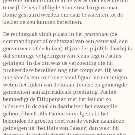
gewone mensen conform de wet al snel executeren
terwijl de beschuldigde Romeinse burgers naar
Rome gestuurd werden om daar te wachten tot de
keizer ze zou kunnen berechten.
De rechtszaak vindt plaats in het
praetorium
(de
commandopost of rechtszaal van een generaal, een
gouverneur of de keizer). Bijzonder pijnlijk daarbij is
dat sommige volgelingen van Jezus tegen Paulus
getuigen. In die zin was de verzoening die hij
probeerde te bereiken nog niet compleet. Hij was
nog steeds een controversieel figuur en sommigen
weten het lijden van de lokale Joodse en gemengde
gemeenten aan zijn radicale prediking. Paulus
bemoedigt de Filippenzen met het feit dat zo
iedereen in de zaal en daarbuiten het evangelie
gehoord heeft. Als Paulus vervolgens in het
bijzonder de groeten doet van de verder naamloze
gelovigen uit ‘het Huis van Caesar,’ dan wekt hij