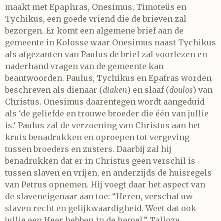
maakt met Epaphras, Onesimus, Timoteüs en
Tychikus, een goede vriend die de brieven zal
bezorgen. Er komt een algemene brief aan de
gemeente in Kolosse waar Onesimus naast Tychikus
als afgezanten van Paulus de brief zal voorlezen en
naderhand vragen van de gemeente kan
beantwoorden. Paulus, Tychikus en Epafras worden
beschreven als dienaar (
diaken
) en slaaf (
doulos
) van
Christus. Onesimus daarentegen wordt aangeduid
als ‘de geliefde en trouwe broeder die één van jullie
is.’ Paulus zal de verzoening van Christus aan het
kruis benadrukken en oproepen tot vergeving
tussen broeders en zusters. Daarbij zal hij
benadrukken dat er in Christus geen verschil is
tussen slaven en vrijen, en anderzijds de huisregels
van Petrus opnemen. Hij voegt daar het aspect van
de slaveneigenaar aan toe: “Heren, verschaf uw
slaven recht en gelijkwaardigheid. Weet dat ook
jullie een Heer hebben in de hemel.” Talloze