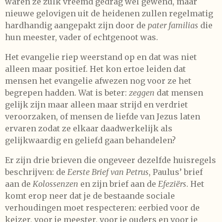
waren ze zulk vreemd gedrag wel gewend, maar
nieuwe gelovigen uit de heidenen zullen regelmatig
hardhandig aangepakt zijn door de
pater familias
die
hun meester, vader of echtgenoot was.
Het evangelie riep weerstand op en dat was niet
alleen maar positief. Het kon ertoe leiden dat
mensen het evangelie afwezen nog voor ze het
begrepen hadden. Wat is beter:
zeggen
dat mensen
gelijk zijn maar alleen maar strijd en verdriet
veroorzaken, of mensen de liefde van Jezus laten
ervaren zodat ze elkaar daadwerkelijk als
gelijkwaardig en geliefd gaan behandelen?
Er zijn drie brieven die ongeveer dezelfde huisregels
beschrijven: de
Eerste Brief van Petrus
, Paulus’ brief
aan de
Kolossenzen
en zijn brief aan de
Efeziërs
. Het
komt erop neer dat je de bestaande sociale
verhoudingen moet respecteren: eerbied voor de
keizer, voor je meester, voor je ouders en voor je