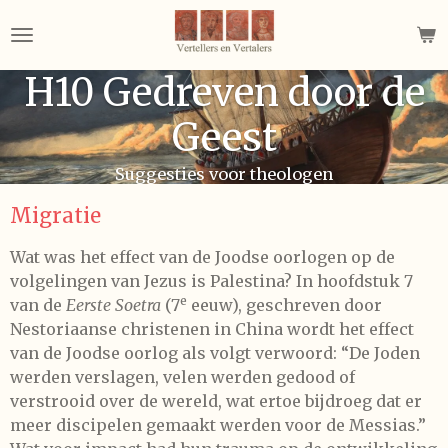
Ga
direct
naar
H10 Gedreven door de
de
hoofdinhoud
Geest
Suggesties voor theologen
Migratie
Wat was het effect van de Joodse oorlogen op de
volgelingen van Jezus is Palestina? In hoofdstuk 7
e
van de
Eerste Soetra
(7
eeuw), geschreven door
Nestoriaanse christenen in China wordt het effect
van de Joodse oorlog als volgt verwoord: “De Joden
werden verslagen, velen werden gedood of
verstrooid over de wereld, wat ertoe bijdroeg dat er
meer discipelen gemaakt werden voor de Messias.”