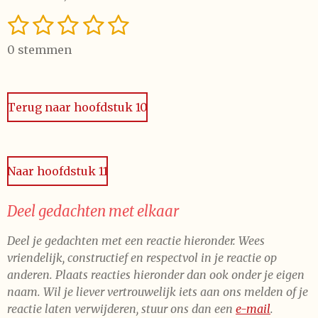
1
2
3
4
5
S
R
t
a
s
s
s
s
s
e
0 stemmen
t
t
t
t
t
t
m
i
m
e
e
e
e
e
n
e
n
Terug naar hoofdstuk 10
g
r
r
r
r
r
:
r
r
r
r
0
e
e
e
e
s
Naar hoofdstuk 11
t
n
n
n
n
e
r
Deel gedachten met elkaar
r
Deel je gedachten met een reactie hieronder. Wees
e
vriendelijk, constructief en respectvol in je reactie op
n
anderen. Plaats reacties hieronder dan ook onder je eigen
naam. Wil je liever vertrouwelijk iets aan ons melden of je
reactie laten verwijderen, stuur ons dan een
e-mail
.