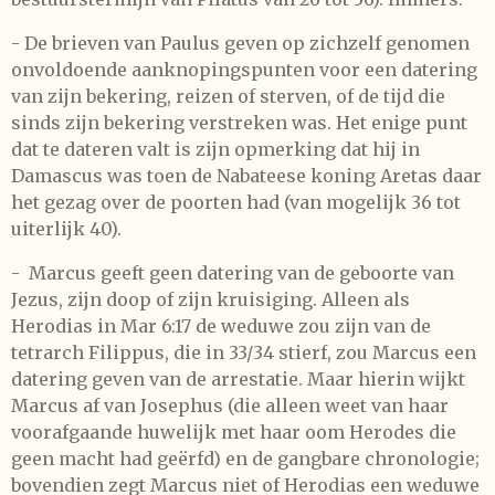
- De brieven van Paulus geven op zichzelf genomen
onvoldoende aanknopingspunten voor een datering
van zijn bekering, reizen of sterven, of de tijd die
sinds zijn bekering verstreken was. Het enige punt
dat te dateren valt is zijn opmerking dat hij in
Damascus was toen de Nabateese koning Aretas daar
het gezag over de poorten had (van mogelijk 36 tot
uiterlijk 40).
- Marcus geeft geen datering van de geboorte van
Jezus, zijn doop of zijn kruisiging. Alleen als
Herodias in Mar 6:17 de weduwe zou zijn van de
tetrarch Filippus, die in 33/34 stierf, zou Marcus een
datering geven van de arrestatie. Maar hierin wijkt
Marcus af van Josephus (die alleen weet van haar
voorafgaande huwelijk met haar oom Herodes die
geen macht had geërfd) en de gangbare chronologie;
bovendien zegt Marcus niet of Herodias een weduwe