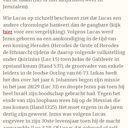
Jeruzalem).
Wie Lucas op zichzelf beschouwt ziet dat Lucas een
andere chronologie hanteert dan de gangbare (kijk
hier
voor een vergelijking). Volgens Lucas werd
Jezus geboren na een aankondiging in de tijd van
een koning Herodes (Herodes de Grote of Herodes
de Ethnarch) tijdens de daarop volgende volkstelling
onder Quirinius (Luc 1:5) toen Judas de Galileeër in
opstand kwam (Hand 5:37), de grootvader van enkele
leiders in de Joodse Oorlog van 66-73. Lukas heeft
het dus over het jaar 6. Johannes begon zijn missie
in het jaar 28/29 (Luc 3:1) en doopte Jezus pas toen hij
heel Israël zijn boodschap gebracht had. Tegen het
einde van zijn loopbaan wees hij op de Messias die
zou komen (Hand 13:25). Het moet ergens in de jaren
dertig zijn geweest. Jezus was volgens Lucas
ongeveer in zijn 30ste levensjaar toen hij de macht
aanvaardde (Luc 3:23). Of Lucas dat gehoord of zelf