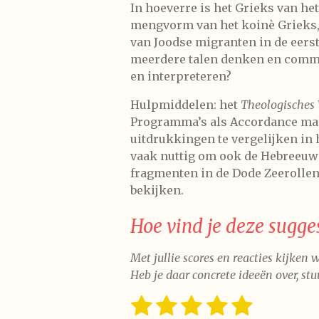
In hoeverre is het Grieks van he
mengvorm van het koinè Grieks, 
van Joodse migranten in de eers
meerdere talen denken en commun
en interpreteren?
Hulpmiddelen: het
Theologisches 
Programma’s als Accordance ma
uitdrukkingen te vergelijken in h
vaak nuttig om ook de Hebreeuw
fragmenten in de Dode Zeerollen
bekijken.
Hoe vind je deze sugges
Met jullie scores en reacties kijken
Heb je daar concrete ideeën over, st
1
2
3
4
5
S
R
t