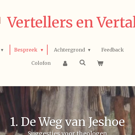
Vertellers en Verta
Bespreek
Achtergrond
Feedback
Colofon
1. De Weg van Jeshoe
Suggesties voor theologen