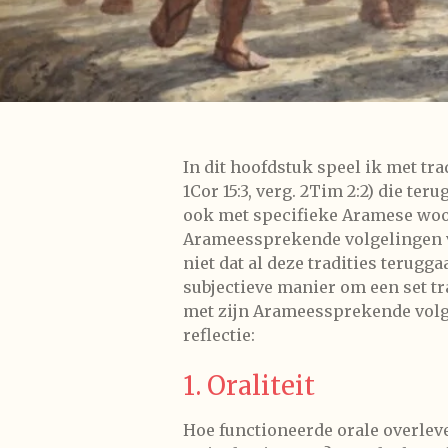
In dit hoofdstuk speel ik met trad
1Cor 15:3, verg. 2Tim 2:2) die te
ook met specifieke Aramese woo
Arameessprekende volgelingen v
niet dat al deze tradities terugg
subjectieve manier om een set tra
met zijn Arameessprekende volge
reflectie:
1. Oraliteit
Hoe functioneerde orale overlev