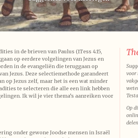
Th
ities in de brieven van Paulus (1Tess 4:15,
ruggaan op eerdere volgelingen van Jezus en
Sugge
rden in de evangeliën die teruggaan op
voor 
an Jezus. Deze selectiemethode garandeert
vakge
aan op Jezus zelf, maar het is een wat minder
wete
dities te selecteren die alle een link hebben
Test
lingen. Ik wil je vier thema’s aanreiken voor
Op di
onlin
delen
ering onder gewone Joodse mensen in Israël