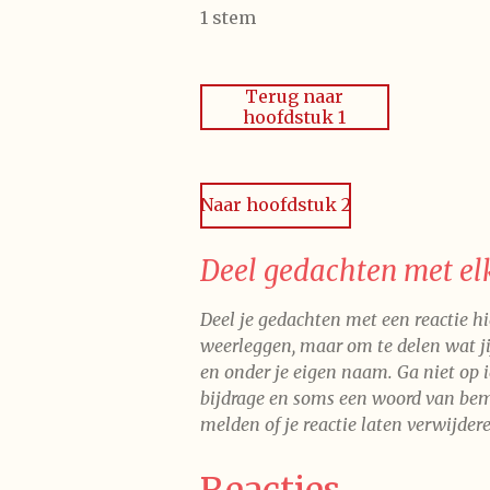
a
s
s
s
s
s
e
1 stem
t
t
t
t
t
t
m
i
m
e
e
e
e
e
n
e
Terug naar
n
g
r
r
r
r
r
hoofdstuk 1
:
r
r
r
r
5
e
e
e
e
s
Naar hoofdstuk 2
t
n
n
n
n
e
r
Deel gedachten met el
r
e
Deel je gedachten met een reactie hi
n
weerleggen, maar om te delen wat jij
en onder je eigen naam. Ga niet op 
bijdrage en soms een woord van bemo
melden of je reactie laten verwijder
Reacties