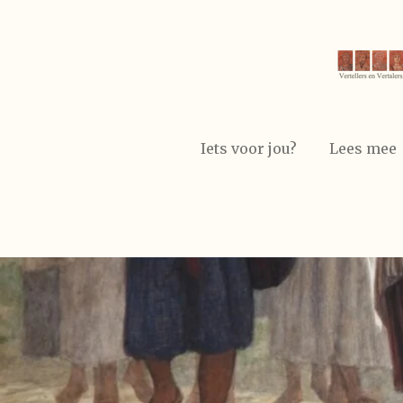
Ga
direct
naar
de
hoofdinhoud
Iets voor jou?
Lees mee