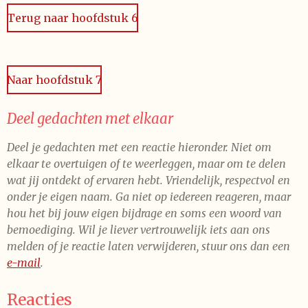
e
e
e
e
e
n
e
n
Terug naar hoofdstuk 6
g
r
r
r
r
r
:
r
r
r
r
5
e
e
e
e
s
Naar hoofdstuk 7
t
n
n
n
n
e
r
Deel gedachten met elkaar
r
Deel je gedachten met een reactie hieronder. Niet om
e
elkaar te overtuigen of te weerleggen, maar om te delen
n
wat jij ontdekt of ervaren hebt. Vriendelijk, respectvol en
onder je eigen naam. Ga niet op iedereen reageren, maar
hou het bij jouw eigen bijdrage en soms een woord van
bemoediging. Wil je liever vertrouwelijk iets aan ons
melden of je reactie laten verwijderen, stuur ons dan een
e-mail
.
Reacties