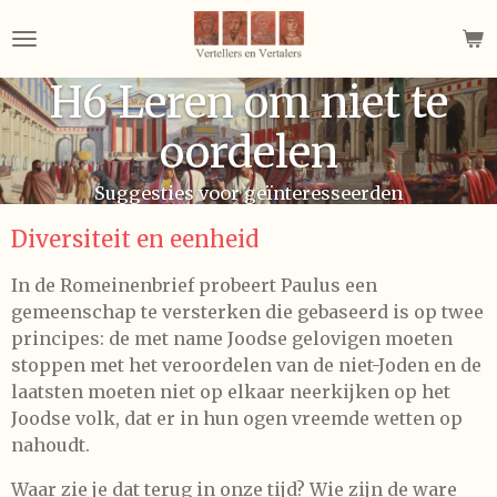
Ga
direct
naar
H6 Leren om niet te
de
hoofdinhoud
oordelen
Suggesties voor geïnteresseerden
Diversiteit en eenheid
In de Romeinenbrief probeert Paulus een
gemeenschap te versterken die gebaseerd is op twee
principes: de met name Joodse gelovigen moeten
stoppen met het veroordelen van de niet-Joden en de
laatsten moeten niet op elkaar neerkijken op het
Joodse volk, dat er in hun ogen vreemde wetten op
nahoudt.
Waar zie je dat terug in onze tijd? Wie zijn de ware