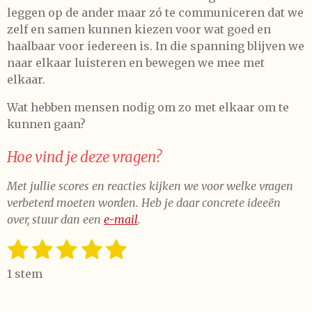
leggen op de ander maar zó te communiceren dat we
zelf en samen kunnen kiezen voor wat goed en
haalbaar voor iedereen is. In die spanning blijven we
naar elkaar luisteren en bewegen we mee met
elkaar.
Wat hebben mensen nodig om zo met elkaar om te
kunnen gaan?
Hoe vind je deze vragen?
Met jullie scores en reacties kijken we voor welke vragen
verbeterd moeten worden. Heb je daar concrete ideeën
over, stuur dan een
e-mail
.
1
2
3
4
5
S
R
t
a
s
s
s
s
s
e
1 stem
t
t
t
t
t
t
m
i
m