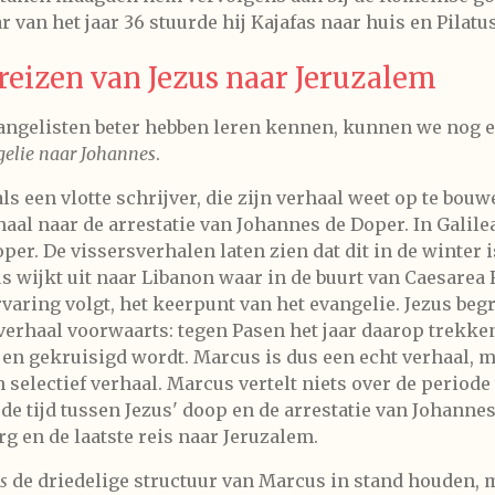
r van het jaar 36 stuurde hij Kajafas naar huis en Pilat
reizen van Jezus naar Jeruzalem
vangelisten beter hebben leren kennen, kunnen we nog e
elie naar Johannes
.
s een vlotte schrijver, die zijn verhaal weet op te bouw
aal naar de arrestatie van Johannes de Doper. In Galile
r. De vissersverhalen laten zien dat dit in de winter is.
 wijkt uit naar Libanon waar in de buurt van Caesarea Fi
ring volgt, het keerpunt van het evangelie. Jezus begrij
erhaal voorwaarts: tegen Pasen het jaar daarop trekken
 en gekruisigd wordt. Marcus is dus een echt verhaal, m
 selectief verhaal. Marcus vertelt niets over de period
 de tijd tussen Jezus' doop en de arrestatie van Johanne
g en de laatste reis naar Jeruzalem.
s
de driedelige structuur van Marcus in stand houden, m