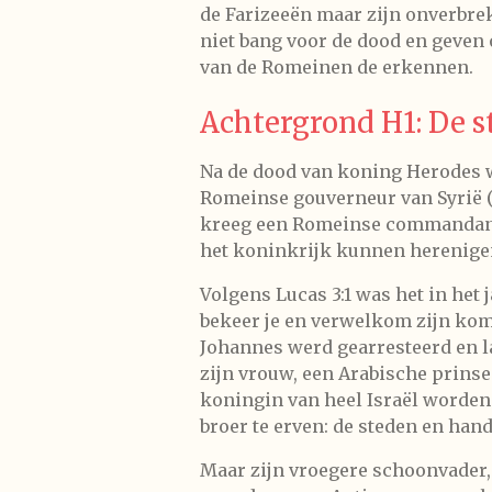
de Farizeeën maar zijn onverbreke
niet bang voor de dood en geven o
van de Romeinen de erkennen.
Achtergrond H1: De s
Na de dood van koning Herodes w
Romeinse gouverneur van Syrië (
kreeg een Romeinse commandant. 
het koninkrijk kunnen herenigen 
Volgens Lucas 3:1 was het in het 
bekeer je en verwelkom zijn kom
Johannes werd gearresteerd en la
zijn vrouw, een Arabische prinse
koningin van heel Israël worden.
broer te erven: de steden en han
Maar zijn vroegere schoonvader, 