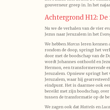
gouverneur greep in. In het najaa
Achtergrond H12: De 
Nu we de verhalen van de vier e
Jezus naar Jeruzalem in het
Evang
We hebben
Marcus
leren kennen al
rondom de doop, springt het verh
door met de boodschap van de Dope
wordt Johannes onthoofd en Jezus
Hermon, een transformerende erva
Jeruzalem. Opnieuw springt het v
Jeruzalem, waar hij gearresteerd
eindpunt. Het is daarmee ook een
bereikt met zijn boodschap, over
tussen de transformatie op de ber
We zagen ook dat
Matteüs
en
Luca