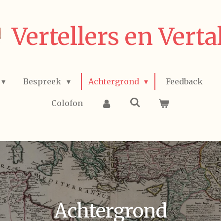
Vertellers en Verta
Bespreek
Achtergrond
Feedback
Colofon
Achtergrond