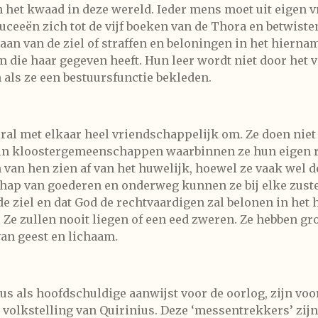
n het kwaad in deze wereld. Ieder mens moet uit eigen v
ceeën zich tot de vijf boeken van de Thora en betwisten
taan van de ziel of straffen en beloningen in het hierna
 die haar gegeven heeft. Hun leer wordt niet door het
 als ze een bestuursfunctie bekleden.
ooral met elkaar heel vriendschappelijk om. Ze doen niet
in kloostergemeenschappen waarbinnen ze hun eigen ri
 van hen zien af van het huwelijk, hoewel ze vaak wel 
hap van goederen en onderweg kunnen ze bij elke zust
de ziel en dat God de rechtvaardigen zal belonen in het
 Ze zullen nooit liegen of een eed zweren. Ze hebben gr
van geest en lichaam.
hus als hoofdschuldige aanwijst voor de oorlog, zijn v
de volkstelling van Quirinius. Deze ‘messentrekkers’ zij