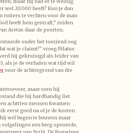
ten, maar hij had er te weinig.
er wel 20.000 heeft? Kun je dan
 ruiters te vechten voor de man
God heeft hem gestraft,” zeiden
an Aretas daar de poorten.
bestuurde onder het toeziend oog
t wat je claimt?" vroeg Pilatus
rd hij gekruisigd als leider van
, als je de verhalen wat tijd wil
er
voor de achtergrond van die
atertoevoer, maar toen hij
stand die hij hardhandig liet
in en achttien mensen kwamen
k eerst goed na of je de kosten
 hij wel begon te bouwen maar
n volgelingen een berg opvoerde,
ouverneur van Syrië. De Romeinse