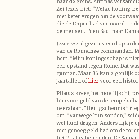
naar de grens. Antipas verzameld
Zei Jezus niet: “Welke koning tr
niet beter vragen om de voorwaa
die de Doper had vermoord. In de
de mensen. Toen Saul naar Damasc
Jezus werd gearresteerd op order
van de Romeinse commandant Pilat
hem. "Mijn koningsschap is niet 
een opstand tegen Rome. Dat was v
gunnen. Maar 36 kan eigenlijk oo
jaartallen of
hier
voor een histor
Pilatus kreeg het moeilijk: hij p
hiervoor geld van de tempelscha
neerslaan. “Heiligschennis,” ri
om. “Vanwege hun zonden,” zeiden
wel kunt dragen. Anders lijk je 
niet genoeg geld had om de toren
liet Pilatus hen doden. De Sama