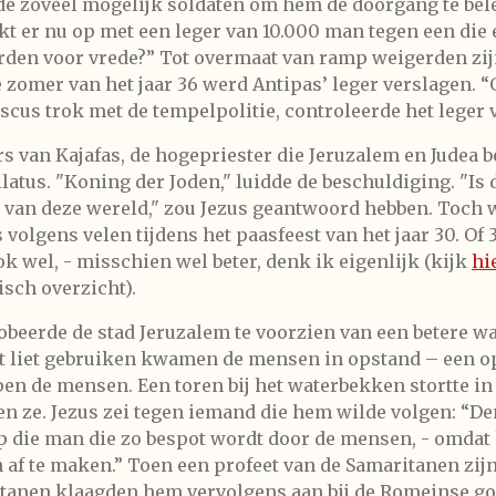
e zoveel mogelijk soldaten om hem de doorgang te belet
ekt er nu op met een leger van 10.000 man tegen een die 
rden voor vrede?” Tot overmaat van ramp weigerden zijn
 zomer van het jaar 36 werd Antipas’ leger verslagen. “
us trok met de tempelpolitie, controleerde het leger v
s van Kajafas, de hogepriester die Jeruzalem en Judea 
us. "Koning der Joden," luidde de beschuldiging. "Is da
van deze wereld," zou Jezus geantwoord hebben. Toch we
olgens velen tijdens het paasfeest van het jaar 30. Of 33
k wel, - misschien wel beter, denk ik eigenlijk (kijk
hi
isch overzicht).
robeerde de stad Jeruzalem te voorzien van een betere w
t liet gebruiken kwamen de mensen in opstand – een op
epen de mensen. Een toren bij het waterbekken stortte 
 ze. Jezus zei tegen iemand die hem wilde volgen: “Den
op die man die zo bespot wordt door de mensen, - omdat
 af te maken.” Toen een profeet van de Samaritanen zij
ritanen klaagden hem vervolgens aan bij de Romeinse g