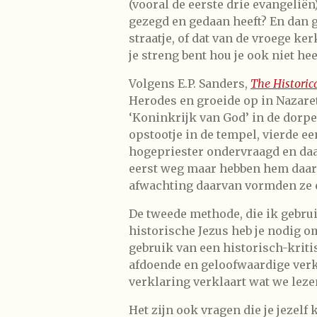
(vooral de eerste drie evangelië
gezegd en gedaan heeft? En dan g
straatje, of dat van de vroege ke
je streng bent hou je ook niet he
Volgens E.P. Sanders,
The Historica
Herodes en groeide op in Nazare
‘Koninkrijk van God’ in de dorpe
opstootje in de tempel, vierde ee
hogepriester ondervraagd en daa
eerst weg maar hebben hem daarn
afwachting daarvan vormden ze 
De tweede methode, die ik gebru
historische Jezus heb je nodig o
gebruik van een historisch-kriti
afdoende en geloofwaardige verkl
verklaring verklaart wat we lez
Het zijn ook vragen die je jezelf