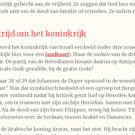
lijk gehecht aan de vrijheid. Ze zeggen dat God hun eni
ok niet om de dood van familie of vrienden. Ze zullen no
trijd om het koninkrijk
erd het koninkrijk van Israël verdeeld onder drie zone
kijk hier voor een
landkaart
). Maar de oudste van de d
De partij van de Herodianen hoopte daarna op Antipas 
als Gods gezalfde, bij de gratie Gods?
jaar 28 of 29 dat Johannes de Doper opstond in de woesti
st." Was dat symbolisch bedoeld of een oproep tot bur
ter onthoofd nadat hij kritiek geuit had op Herodes An
s, om te trouwen met zijn nichtje Herodias. Samen met 
 Na de dood van zijn broer Filippus, vroeg hij keizer Ti
delsroutes over de Jordaan, tussen Arabië en Damascus.
de Arabische koning Aretas, nam het niet. Hij bracht zij