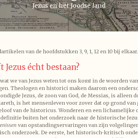
Jezus en het Joodse land
rtikelen van de hoofdstukken 3, 9, 1, 12 en 10 bij elkaar
t Jezus écht bestaan?
s wat we van Jezus weten tot ons komt in de woorden van
gen. Theologen en historici maken daarom een ondersc
ondigde Jezus, de zoon van God, de Messias, is alleen d
azareth, is het mensenleven voor zover dat op grond va
eloof van de historicus. Wonderen en een lichamelijke 
 definitie buiten het onderzoek naar de historische Jez
enissen
van opstandingservaringen van zijn volgelingen 
isch onderzoek. De eerste, het historisch-kritisch ond