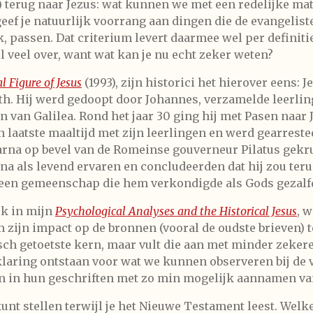
n) terug naar Jezus: wat kunnen we met een redelijke ma
eef je natuurlijk voorrang aan dingen die de evangelist
rk, passen. Dat criterium levert daarmee wel per definiti
el veel over, want wat kan je nu echt zeker weten?
l Figure of Jesus
(1993), zijn historici het hierover eens: J
th. Hij werd gedoopt door Johannes, verzamelde leerli
n van Galilea. Rond het jaar 30 ging hij met Pasen naar
n laatste maaltijd met zijn leerlingen en werd gearreste
rna op bevel van de Romeinse gouverneur Pilatus gekrui
a als levend ervaren en concludeerden dat hij zou teru
een gemeenschap die hem verkondigde als Gods gezalf
ik in mijn
Psychological Analyses and the Historical Jesus
, 
m zijn impact op de bronnen (vooral de oudste brieven)
sch getoetste kern, maar vult die aan met minder zeker
aring ontstaan voor wat we kunnen observeren bij de ve
en in hun geschriften met zo min mogelijk aannamen va
 kunt stellen terwijl je het Nieuwe Testament leest. Wel