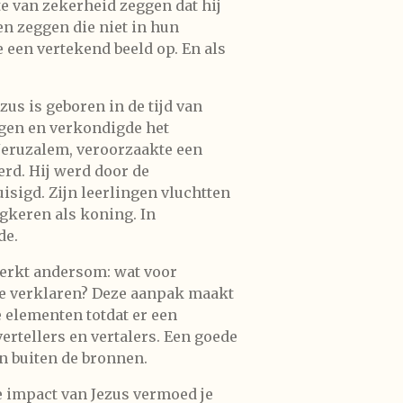
te van zekerheid zeggen dat hij
en zeggen die niet in hun
e een vertekend beeld op. En als
ezus is geboren in de tijd van
ngen en verkondigde het
 Jeruzalem, veroorzaakte een
erd. Hij werd door de
sigd. Zijn leerlingen vluchtten
gkeren als koning. In
de.
werkt andersom: wat voor
 te verklaren? Deze aanpak maakt
e elementen totdat er een
rtellers en vertalers. Een goede
n buiten de bronnen.
ke impact van Jezus vermoed je