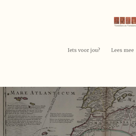
Ga
direct
naar
de
hoofdinhoud
Iets voor jou?
Lees mee