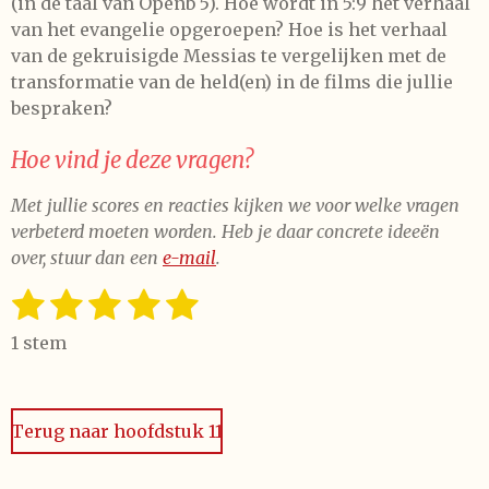
(in de taal van Openb 5). Hoe wordt in 5:9 het verhaal
van het evangelie opgeroepen? Hoe is het verhaal
van de gekruisigde Messias te vergelijken met de
transformatie van de held(en) in de films die jullie
bespraken?
Hoe vind je deze vragen?
Met jullie scores en reacties kijken we voor welke vragen
verbeterd moeten worden. Heb je daar concrete ideeën
over, stuur dan een
e-mail
.
1
2
3
4
5
S
R
t
a
s
s
s
s
s
e
1 stem
t
t
t
t
t
t
m
i
m
e
e
e
e
e
n
e
n
Terug naar hoofdstuk 11
g
r
r
r
r
r
:
r
r
r
r
5