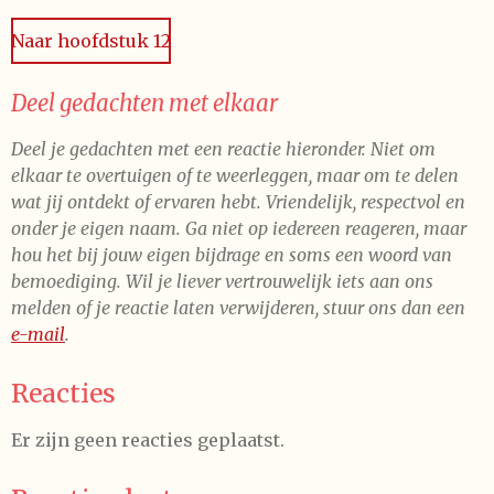
e
e
e
e
s
Naar hoofdstuk 12
t
n
n
n
n
e
r
Deel gedachten met elkaar
r
Deel je gedachten met een reactie hieronder. Niet om
e
elkaar te overtuigen of te weerleggen, maar om te delen
n
wat jij ontdekt of ervaren hebt. Vriendelijk, respectvol en
onder je eigen naam. Ga niet op iedereen reageren, maar
hou het bij jouw eigen bijdrage en soms een woord van
bemoediging. Wil je liever vertrouwelijk iets aan ons
melden of je reactie laten verwijderen, stuur ons dan een
e-mail
.
Reacties
Er zijn geen reacties geplaatst.