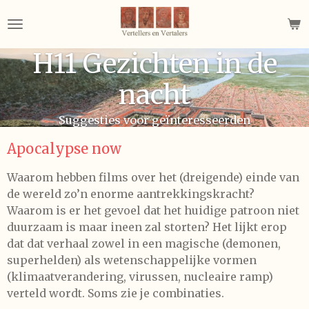
Ga
direct
naar
H11 Gezichten in de
de
hoofdinhoud
nacht
Suggesties voor geïnteresseerden
Apocalypse now
Waarom hebben films over het (dreigende) einde van
de wereld zo’n enorme aantrekkingskracht?
Waarom is er het gevoel dat het huidige patroon niet
duurzaam is maar ineen zal storten? Het lijkt erop
dat dat verhaal zowel in een magische (demonen,
superhelden) als wetenschappelijke vormen
(klimaatverandering, virussen, nucleaire ramp)
verteld wordt. Soms zie je combinaties.