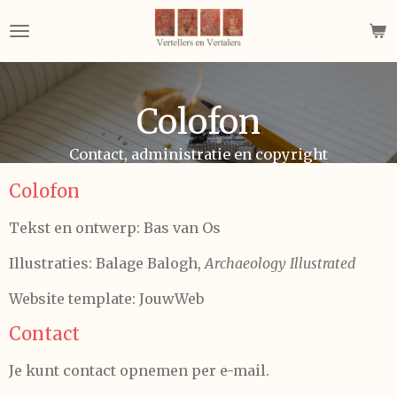
Ga
direct
naar
de
hoofdinhoud
Colofon
Contact, administratie en copyright
Colofon
Tekst en ontwerp: Bas van Os
Illustraties: Balage Balogh,
Archaeology Illustrated
Website template: JouwWeb
Contact
Je kunt contact opnemen per e-mail.